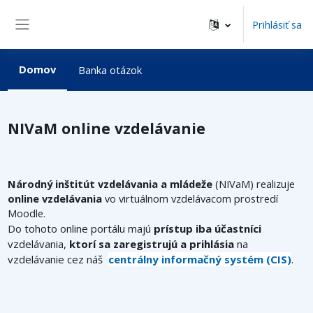
Preskočiť na hlavný obsah
Prihlásiť sa
Bočný panel
Domov
Banka otázok
NIVaM online vzdelávanie
Národný inštitút vzdelávania a mládeže
(NIVaM) realizuje
online vzdelávania
vo virtuálnom vzdelávacom prostredí
Moodle.
Do tohoto online portálu majú
prístup iba účastníci
vzdelávania,
ktorí sa zaregistrujú a prihlásia
na
vzdelávanie cez náš
centrálny informačný systém (CIS)
.